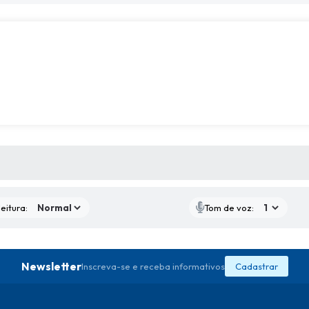
 MÍDIAS
eitura:
Tom de voz:
Newsletter
Inscreva-se e receba informativos
Cadastrar