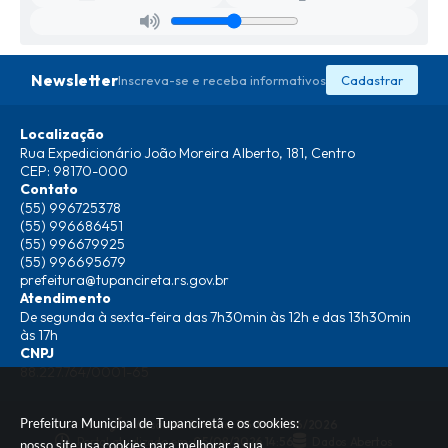
Newsletter
Inscreva-se e receba informativos
Cadastrar
Localização
Rua Expedicionário João Moreira Alberto, 181, Centro
CEP: 98170-000
Contato
(55) 996725378
(55) 996686451
(55) 996679925
(55) 996695679
prefeitura@tupancireta.rs.gov.br
Atendimento
De segunda à sexta-feira das 7h30min às 12h e das 13h30min
às 17h
CNPJ
88.227.764/0001-65
Prefeitura Municipal de Tupanciretã e os cookies:
Versão do Sistema:
3.5.3 - 19/06/2026
Portal atualizado em:
05/08/2026 14:56
Dados Abertos
nosso site usa cookies para melhorar a sua