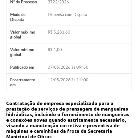
Nº do Processo
3722/2026
Modo de
Dispensa com Disputa
Disputa
Valor máximo
R$ 5.281,60
global
Valor mínimo
R$ 1,00
global
Publicado em
07/05/2026 às 09h50
Encerramento
12/05/2026 às 11h00
em
Contratação de empresa especializada para a
prestação de serviços de prensagem de
mangueiras
hidráulicas, incluindo o fornecimento de mangueiras
e conexões novas quando
estritamente necessário,
visando a manutenção corretiva e preventiva de
máquinas e caminhões
da frota da Secretaria
Municipal de Obras