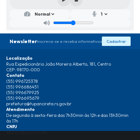
Newsletter
Inscreva-se e receba informativos
Cadastrar
Localização
Rua Expedicionário João Moreira Alberto, 181, Centro
CEP: 98170-000
Contato
(55) 996725378
(55) 996686451
(55) 996679925
(55) 996695679
prefeitura@tupancireta.rs.gov.br
Atendimento
De segunda à sexta-feira das 7h30min às 12h e das 13h30min
às 17h
CNPJ
88.227.764/0001-65