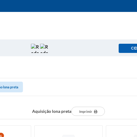
CI
o lona preta
Aquisição lona preta
Imprimir
6