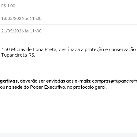
R$ 1,00
18/05/2026 às 11h00
21/05/2026 às 11h00
150 Micras de Lona Preta, destinada à proteção e conservação 
 Tupanciretã-RS.
gativas
, deverão ser enviadas aos e-mails: compras@tupancire
na sede do Poder Executivo, no protocolo geral,