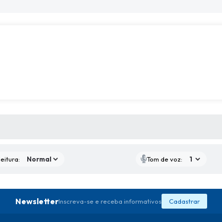
 MÍDIAS
eitura:
Tom de voz:
Newsletter
Inscreva-se e receba informativos
Cadastrar