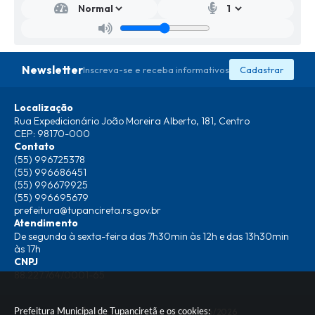
etar
ia
da
Faz
end
Newsletter
Inscreva-se e receba informativos
Cadastrar
a e
Fom
ent
Localização
o
Rua Expedicionário João Moreira Alberto, 181, Centro
Emp
CEP: 98170-000
resa
Contato
rial
(55) 996725378
Talit
(55) 996686451
a
(55) 996679925
Cass
(55) 996695679
iane
Mart
prefeitura@tupancireta.rs.gov.br
ins
Atendimento
Sant
De segunda à sexta-feira das 7h30min às 12h e das 13h30min
os
às 17h
CNPJ
88.227.764/0001-65
Prefeitura Municipal de Tupanciretã e os cookies:
Versão do Sistema:
3.5.3 - 19/06/2026