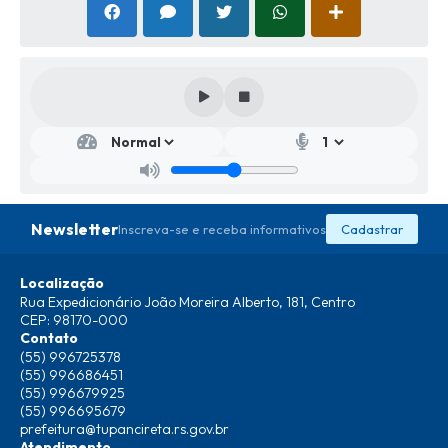
Secr
etar
ia
de
Des
env
Newsletter
Inscreva-se e receba informativos
Cadastrar
olvi
men
to
Localização
Soci
Rua Expedicionário João Moreira Alberto, 181, Centro
al
CEP: 98170-000
Bárb
Contato
ara
(55) 996725378
Jean
(55) 996686451
e
Silvei
(55) 996679925
ra de
(55) 996695679
Alme
prefeitura@tupancireta.rs.gov.br
ida
Atendimento