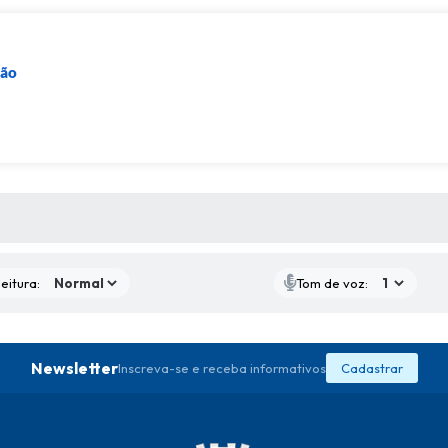
ção
 MÍDIAS
eitura:
Tom de voz:
Newsletter
Inscreva-se e receba informativos
Cadastrar