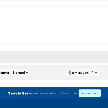
 MÍDIAS
eitura:
Tom de voz:
Newsletter
Inscreva-se e receba informativos
Cadastrar