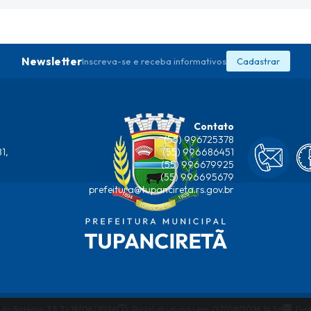
Newsletter
Inscreva-se e receba informativos
Cadastrar
Contato
(55) 996725378
1,
(55) 996686451
(55) 996679925
(55) 996695679
prefeitura@tupancireta.rs.gov.br
 do Sistema:
3.5.3 - 19/06/2026
Portal atualizado em:
07/08/2026 14:56
Dad