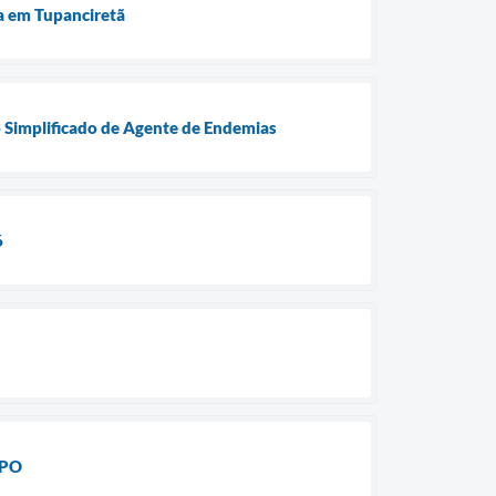
ra em Tupanciretã
o Simplificado de Agente de Endemias
6
EPO