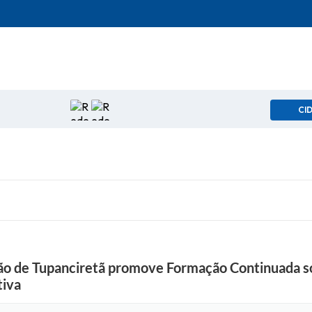
CI
ção de Tupanciretã promove Formação Continuada 
iva