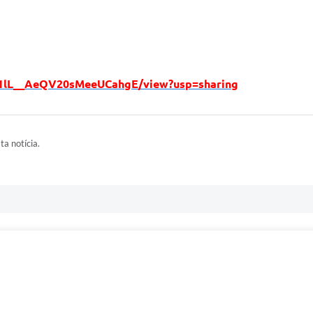
_1z1lL__AeQV20sMeeUCahgE/view?usp=sharing
ta notícia.