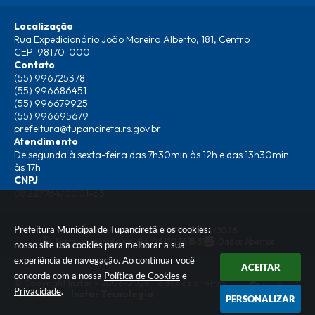
Localização
Rua Expedicionário João Moreira Alberto, 181, Centro
CEP: 98170-000
Contato
(55) 996725378
(55) 996686451
(55) 996679925
(55) 996695679
prefeitura@tupancireta.rs.gov.br
Atendimento
De segunda à sexta-feira das 7h30min às 12h e das 13h30min
às 17h
CNPJ
88.227.764/0001-65
Prefeitura Municipal de Tupanciretã e os cookies:
Versão do Sistema:
3.5.3 - 19/06/2026
Portal atualizado em:
06/08/2026 15:51
Dados Abertos
nosso site usa cookies para melhorar a sua
experiência de navegação. Ao continuar você
ACEITAR
concorda com a nossa
Política de Cookies
e
© Copyright Instar - 2006-2026. Todos os direitos
Privacidade
.
reservados -
Instar Tecnologia
PERSONALIZAR