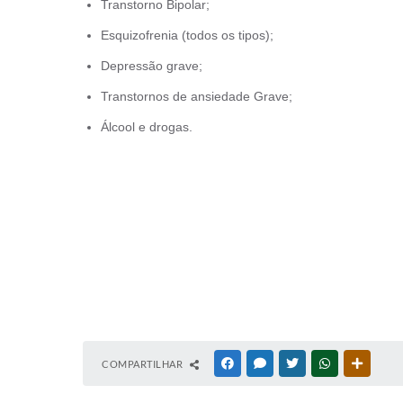
Transtorno Bipolar;
Esquizofrenia (todos os tipos);
Depressão grave;
Transtornos de ansiedade Grave;
Álcool e drogas.
COMPARTILHAR
FACEBOOK
MESSENGER
TWITTER
WHATSAPP
OUTRAS