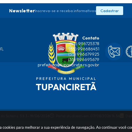
Newsletter
Inscreva-se e receba informativos
Cadastrar
Contato
(55) 996725378
1,
(55) 996686451
(55) 996679925
(55) 996695679
prefeitura@tupancireta.rs.gov.br
 do Sistema:
3.5.3 - 19/06/2026
Portal atualizado em:
07/08/2026 14:56
Dad
usa cookies para melhorar a sua experiência de navegação. Ao continuar você 