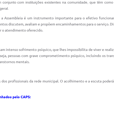
 conjunto com instituições existentes na comunidade, que têm como ob
geral.
a Assembleia é um instrumento importante para o efetivo funcion
 juntos discutem, avaliam e propõem encaminhamentos para o serviço. Di
ar o atendimento oferecido.
 intenso sofrimento psíquico, que lhes impossibilita de viver e realiz
seja, pessoas com grave comprometimento psíquico, incluindo os transt
anstornos mentais.
os profissionais da rede municipal. O acolhimento e a escuta poderá 
inhados pelo CAPS: