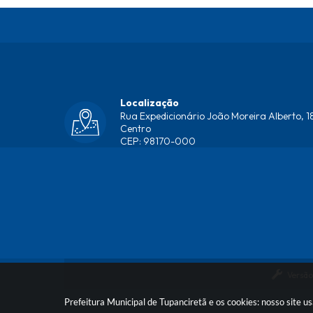
Localização
Rua Expedicionário João Moreira Alberto, 18
Centro
CEP: 98170-000
Versão
Prefeitura Municipal de Tupanciretã e os cookies: nosso site 