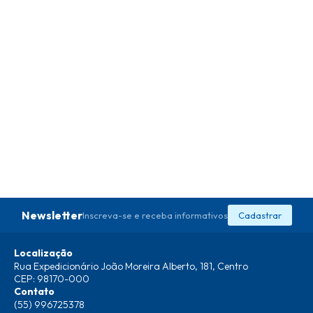
Newsletter
Inscreva-se e receba informativos
Cadastrar
Localização
Rua Expedicionário João Moreira Alberto, 181, Centro
CEP: 98170-000
Contato
(55) 996725378