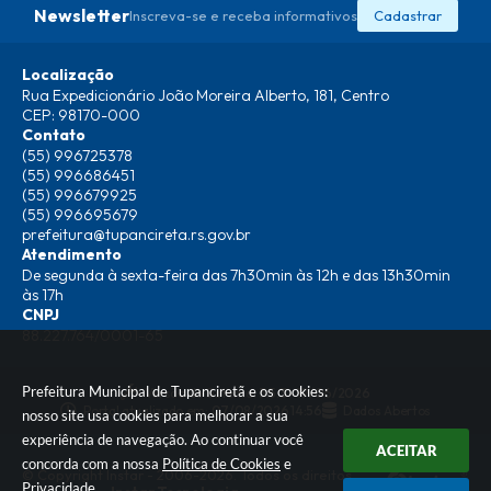
Newsletter
Inscreva-se e receba informativos
Cadastrar
Localização
Rua Expedicionário João Moreira Alberto, 181, Centro
CEP: 98170-000
Contato
(55) 996725378
(55) 996686451
(55) 996679925
(55) 996695679
prefeitura@tupancireta.rs.gov.br
Atendimento
De segunda à sexta-feira das 7h30min às 12h e das 13h30min
às 17h
CNPJ
88.227.764/0001-65
Prefeitura Municipal de Tupanciretã e os cookies:
Versão do Sistema:
3.5.3 - 19/06/2026
Portal atualizado em:
07/08/2026 14:56
Dados Abertos
nosso site usa cookies para melhorar a sua
experiência de navegação. Ao continuar você
ACEITAR
concorda com a nossa
Política de Cookies
e
© Copyright Instar - 2006-2026. Todos os direitos
Privacidade
.